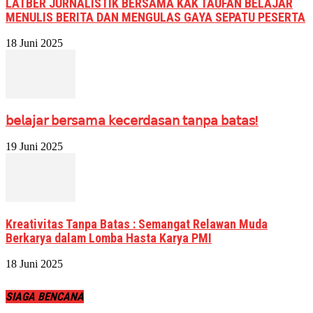
LATBER JURNALISTIK BERSAMA KAK TAUFAN BELAJAR
MENULIS BERITA DAN MENGULAS GAYA SEPATU PESERTA
18 Juni 2025
𝖻𝖾𝗅𝖺𝗃𝖺𝗋 𝖻𝖾𝗋𝗌𝖺𝗆𝖺 𝗄𝖾𝖼𝖾𝗋𝖽𝖺𝗌𝖺𝗇 𝗍𝖺𝗇𝗉𝖺 𝖻𝖺𝗍𝖺𝗌!
19 Juni 2025
Kreativitas Tanpa Batas : Semangat Relawan Muda
Berkarya dalam Lomba Hasta Karya PMI
18 Juni 2025
SIAGA BENCANA