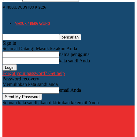
MINGGU, AGUSTUS 9, 2026
MASUK / BERGABUNG
Sign in
Selamat Datang! Masuk ke akun Anda
nama pengguna
kata sandi Anda
Forgot your password? Get help
Password recovery
Memulihkan kata sandi anda
email Anda
Sebuah kata sandi akan dikirimkan ke email Anda.