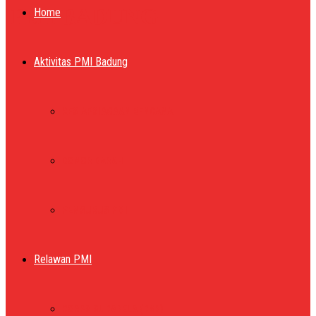
PMI BADUNG
Home
Aktivitas PMI Badung
KESIAPSIAGAAN BENCANA
DONOR DARAH
PENGURUS PMI
Relawan PMI
KORPS SUKARELA (KSR)