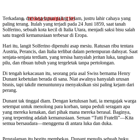
Terkadang, dari kegelapan paling kelam, justru lahir cahaya yang
TENAGA SUKARELA (TSR)
paling terang. Itulah yang terjadi pada 24 Juni 1859, saat tanah
Solferino, sebuah kota kecil di Italia Utara, menjadi saksi bisu salah
satu tragedi kemanusiaan terbesar di Eropa.
Hari itu, langit Solferino dipenuhi asap mesiu. Ratusan ribu tentara
Austria, Perancis, dan Italia terlibat dalam pertempuran dahsyat. Saat
senjata-senjata terdiam, yang tersisa hanyalah jeritan luka, tangisan
pilu, dan ribuan tubuh yang tergeletak tanpa pertolongan.
Di tengah kekacauan itu, seorang pria asal Swiss bernama Henry
Dunant kebetulan berada di sana. Niat awalnya hanyalah urusan
bisnis, tapi takdir menuntunnya menyaksikan sisi paling kejam dari
perang.
Dunant tak tinggal diam. Dengan ketulusan hati, ia mengajak warga
setempat untuk menolong para korban, tanpa peduli seragam apa
yang mereka kenakan, dari pihak mana mereka berasal. Baginya,
yang terpenting adalah kemanusiaan. Seruan “Tutti Fratelli”—Kita
semua bersaudara—menggema di antara luka dan duka.
Pengalaman itu begitu membekas. Dunant menulis sebuah buku