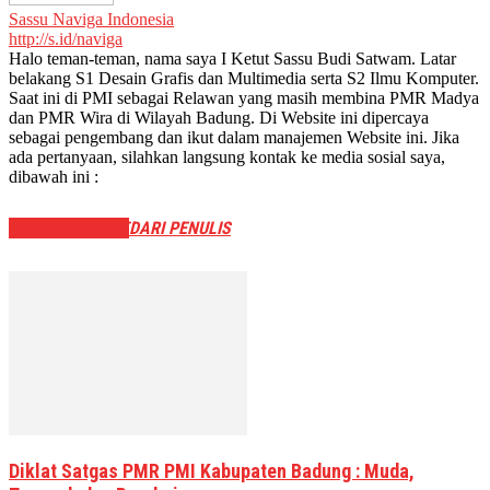
Sassu Naviga Indonesia
http://s.id/naviga
Halo teman-teman, nama saya I Ketut Sassu Budi Satwam. Latar
belakang S1 Desain Grafis dan Multimedia serta S2 Ilmu Komputer.
Saat ini di PMI sebagai Relawan yang masih membina PMR Madya
dan PMR Wira di Wilayah Badung. Di Website ini dipercaya
sebagai pengembang dan ikut dalam manajemen Website ini. Jika
ada pertanyaan, silahkan langsung kontak ke media sosial saya,
dibawah ini :
BERITA TERKAIT
DARI PENULIS
Diklat Satgas PMR PMI Kabupaten Badung : Muda,