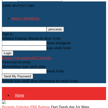
JUMAT, AGUSTUS 7, 2026
MASUK / BERGABUNG
Sign in
Selamat Datang! Masuk ke akun Anda
nama pengguna
kata sandi Anda
Forgot your password? Get help
Password recovery
Memulihkan kata sandi anda
email Anda
Sebuah kata sandi akan dikirimkan ke email Anda.
Home
Beranda
Aktivitas PMI Badung
Dari Darah dan Air Mata,