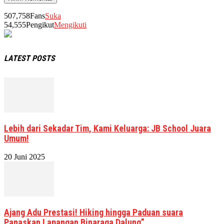
507,758
Fans
Suka
54,555
Pengikut
Mengikuti
LATEST POSTS
Lebih dari Sekadar Tim, Kami Keluarga: JB School Juara
Umum!
20 Juni 2025
Ajang Adu Prestasi! Hiking hingga Paduan suara
Panaskan Lapangan Binaraga Dalung”