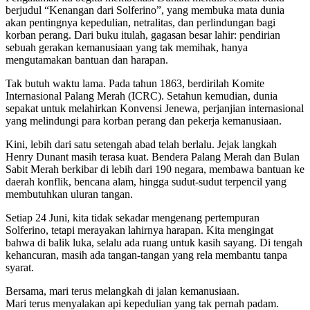
berjudul “Kenangan dari Solferino”, yang membuka mata dunia
akan pentingnya kepedulian, netralitas, dan perlindungan bagi
korban perang. Dari buku itulah, gagasan besar lahir: pendirian
sebuah gerakan kemanusiaan yang tak memihak, hanya
mengutamakan bantuan dan harapan.
Tak butuh waktu lama. Pada tahun 1863, berdirilah Komite
Internasional Palang Merah (ICRC). Setahun kemudian, dunia
sepakat untuk melahirkan Konvensi Jenewa, perjanjian internasional
yang melindungi para korban perang dan pekerja kemanusiaan.
Kini, lebih dari satu setengah abad telah berlalu. Jejak langkah
Henry Dunant masih terasa kuat. Bendera Palang Merah dan Bulan
Sabit Merah berkibar di lebih dari 190 negara, membawa bantuan ke
daerah konflik, bencana alam, hingga sudut-sudut terpencil yang
membutuhkan uluran tangan.
Setiap 24 Juni, kita tidak sekadar mengenang pertempuran
Solferino, tetapi merayakan lahirnya harapan. Kita mengingat
bahwa di balik luka, selalu ada ruang untuk kasih sayang. Di tengah
kehancuran, masih ada tangan-tangan yang rela membantu tanpa
syarat.
Bersama, mari terus melangkah di jalan kemanusiaan.
Mari terus menyalakan api kepedulian yang tak pernah padam.