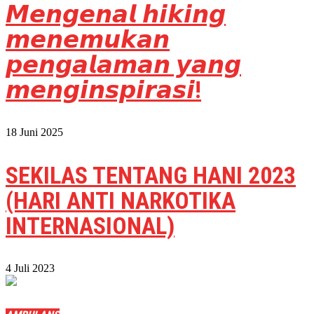
𝙈𝙚𝙣𝙜𝙚𝙣𝙖𝙡 𝙝𝙞𝙠𝙞𝙣𝙜
𝙢𝙚𝙣𝙚𝙢𝙪𝙠𝙖𝙣
𝙥𝙚𝙣𝙜𝙖𝙡𝙖𝙢𝙖𝙣 𝙮𝙖𝙣𝙜
𝙢𝙚𝙣𝙜𝙞𝙣𝙨𝙥𝙞𝙧𝙖𝙨𝙞!
18 Juni 2025
SEKILAS TENTANG HANI 2023
(HARI ANTI NARKOTIKA
INTERNASIONAL)
4 Juli 2023