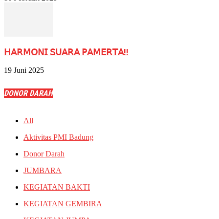
𝖧𝖠𝖱𝖬𝖮𝖭𝖨 𝖲𝖴𝖠𝖱𝖠 𝖯𝖠𝖬𝖤𝖱𝖳𝖠!!
19 Juni 2025
DONOR DARAH
All
Aktivitas PMI Badung
Donor Darah
JUMBARA
KEGIATAN BAKTI
KEGIATAN GEMBIRA