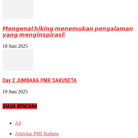
𝙈𝙚𝙣𝙜𝙚𝙣𝙖𝙡 𝙝𝙞𝙠𝙞𝙣𝙜 𝙢𝙚𝙣𝙚𝙢𝙪𝙠𝙖𝙣 𝙥𝙚𝙣𝙜𝙖𝙡𝙖𝙢𝙖𝙣
𝙮𝙖𝙣𝙜 𝙢𝙚𝙣𝙜𝙞𝙣𝙨𝙥𝙞𝙧𝙖𝙨𝙞!
18 Juni 2025
Day 2 JUMBARA PMR SAKUSETA
19 Juni 2025
SIAGA BENCANA
All
Aktivitas PMI Badung