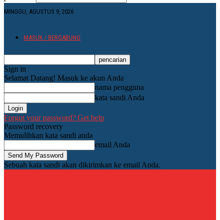
MINGGU, AGUSTUS 9, 2026
MASUK / BERGABUNG
Sign in
Selamat Datang! Masuk ke akun Anda
nama pengguna
kata sandi Anda
Forgot your password? Get help
Password recovery
Memulihkan kata sandi anda
email Anda
Sebuah kata sandi akan dikirimkan ke email Anda.