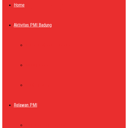
PMI BADUNG
Home
Aktivitas PMI Badung
KESIAPSIAGAAN BENCANA
DONOR DARAH
PENGURUS PMI
Relawan PMI
KORPS SUKARELA (KSR)