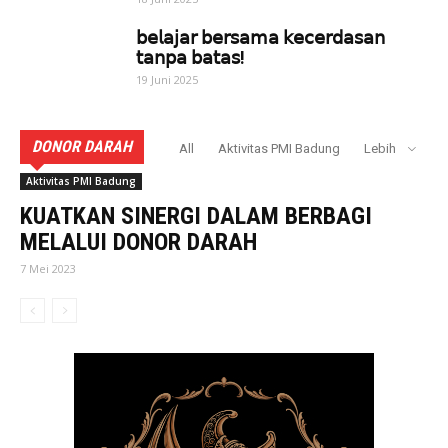
𝖻𝖾𝗅𝖺𝗃𝖺𝗋 𝖻𝖾𝗋𝗌𝖺𝗆𝖺 𝗄𝖾𝖼𝖾𝗋𝖽𝖺𝗌𝖺𝗇
𝗍𝖺𝗇𝗉𝖺 𝖻𝖺𝗍𝖺𝗌!
19 Juni 2025
DONOR DARAH
All
Aktivitas PMI Badung
Lebih
Aktivitas PMI Badung
KUATKAN SINERGI DALAM BERBAGI
MELALUI DONOR DARAH
7 Mei 2023