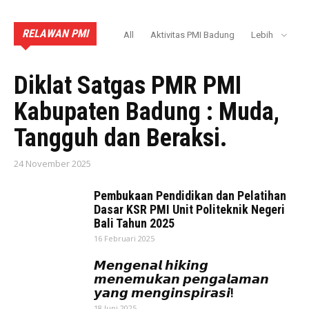
RELAWAN PMI
All
Aktivitas PMI Badung
Lebih
AKTIVITAS PMI BADUNG
Diklat Satgas PMR PMI
Kabupaten Badung : Muda,
Tangguh dan Beraksi.
24 November 2025
Pembukaan Pendidikan dan Pelatihan
Dasar KSR PMI Unit Politeknik Negeri
Bali Tahun 2025
16 Februari 2025
𝙈𝙚𝙣𝙜𝙚𝙣𝙖𝙡 𝙝𝙞𝙠𝙞𝙣𝙜
𝙢𝙚𝙣𝙚𝙢𝙪𝙠𝙖𝙣 𝙥𝙚𝙣𝙜𝙖𝙡𝙖𝙢𝙖𝙣
𝙮𝙖𝙣𝙜 𝙢𝙚𝙣𝙜𝙞𝙣𝙨𝙥𝙞𝙧𝙖𝙨𝙞!
18 Juni 2025