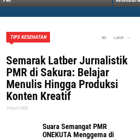
PMI
Kesehatan Me
TIPS KESEHATAN
All
Lebih
AKTIVITAS PMI BADUNG
Semarak Latber Jurnalistik
PMR di Sakura: Belajar
Menulis Hingga Produksi
Konten Kreatif
19 Juni 2025
Suara Semangat PMR
ONEKUTA Menggema di