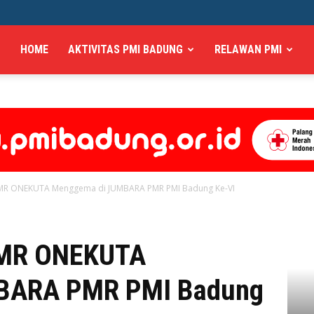
HOME
AKTIVITAS PMI BADUNG
RELAWAN PMI
PMR ONEKUTA Menggema di JUMBARA PMR PMI Badung Ke-VI
PMR ONEKUTA
BARA PMR PMI Badung