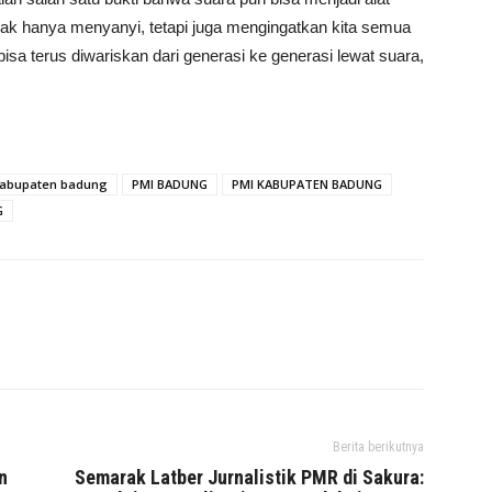
k hanya menyanyi, tetapi juga mengingatkan kita semua
bisa terus diwariskan dari generasi ke generasi lewat suara,
kabupaten badung
PMI BADUNG
PMI KABUPATEN BADUNG
G
Berita berikutnya
n
Semarak Latber Jurnalistik PMR di Sakura: