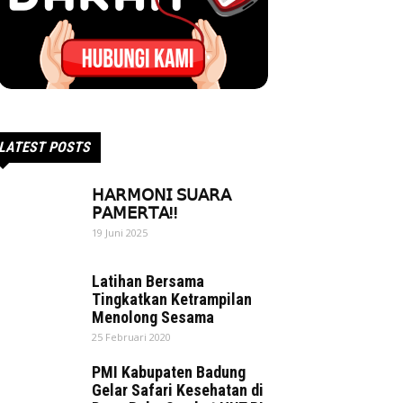
LATEST POSTS
𝖧𝖠𝖱𝖬𝖮𝖭𝖨 𝖲𝖴𝖠𝖱𝖠
𝖯𝖠𝖬𝖤𝖱𝖳𝖠!!
19 Juni 2025
Latihan Bersama
Tingkatkan Ketrampilan
Menolong Sesama
25 Februari 2020
PMI Kabupaten Badung
Gelar Safari Kesehatan di