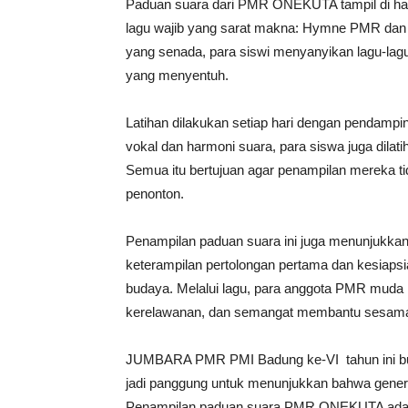
Paduan suara dari PMR ONEKUTA tampil di ha
lagu wajib yang sarat makna: Hymne PMR dan
yang senada, para siswi menyanyikan lagu-lagu 
yang menyentuh.
Latihan dilakukan setiap hari dengan pendampi
vokal dan harmoni suara, para siswa juga dila
Semua itu bertujuan agar penampilan mereka tid
penonton.
Penampilan paduan suara ini juga menunjukka
keterampilan pertolongan pertama dan kesiapsi
budaya. Melalui lagu, para anggota PMR mud
kerelawanan, dan semangat membantu sesam
JUMBARA PMR PMI Badung ke-VI tahun ini buka
jadi panggung untuk menunjukkan bahwa genera
Penampilan paduan suara PMR ONEKUTA adalah 