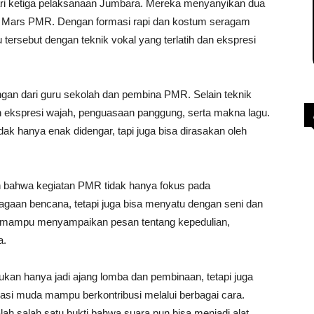
ri ketiga pelaksanaan Jumbara. Mereka menyanyikan dua
 Mars PMR. Dengan formasi rapi dan kostum seragam
tersebut dengan teknik vokal yang terlatih dan ekspresi
ngan dari guru sekolah dan pembina PMR. Selain teknik
tih ekspresi wajah, penguasaan panggung, serta makna lagu.
ak hanya enak didengar, tapi juga bisa dirasakan oleh
n bahwa kegiatan PMR tidak hanya fokus pada
agaan bencana, tetapi juga bisa menyatu dengan seni dan
a mampu menyampaikan pesan tentang kepedulian,
a.
n hanya jadi ajang lomba dan pembinaan, tetapi juga
si muda mampu berkontribusi melalui berbagai cara.
salah satu bukti bahwa suara pun bisa menjadi alat