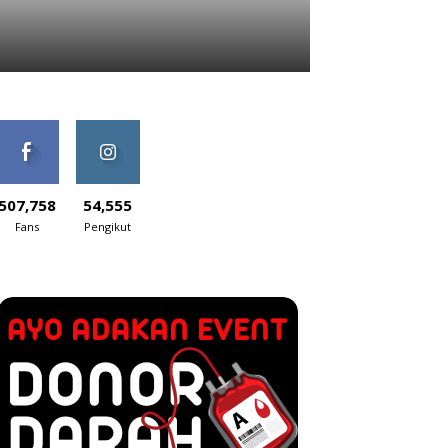
507,758
54,555
Fans
Pengikut