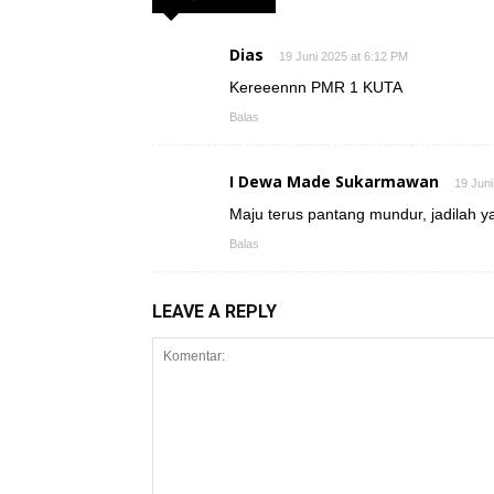
Dias
19 Juni 2025 at 6:12 PM
Kereeennn PMR 1 KUTA
Balas
I Dewa Made Sukarmawan
19 Juni
Maju terus pantang mundur, jadilah y
Balas
LEAVE A REPLY