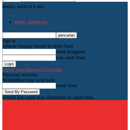
MINGGU, AGUSTUS 9, 2026
MASUK / BERGABUNG
Sign in
Selamat Datang! Masuk ke akun Anda
nama pengguna
kata sandi Anda
Forgot your password? Get help
Password recovery
Memulihkan kata sandi anda
email Anda
Sebuah kata sandi akan dikirimkan ke email Anda.