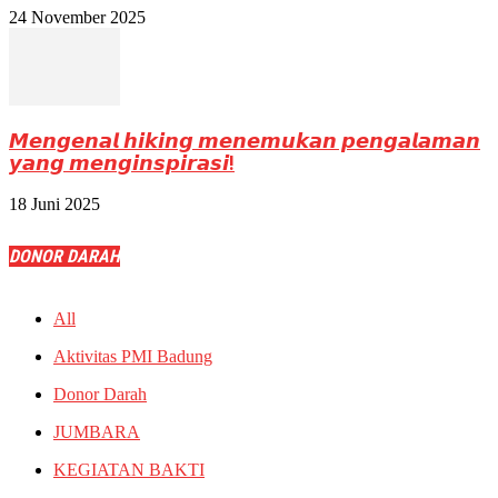
24 November 2025
𝙈𝙚𝙣𝙜𝙚𝙣𝙖𝙡 𝙝𝙞𝙠𝙞𝙣𝙜 𝙢𝙚𝙣𝙚𝙢𝙪𝙠𝙖𝙣 𝙥𝙚𝙣𝙜𝙖𝙡𝙖𝙢𝙖𝙣
𝙮𝙖𝙣𝙜 𝙢𝙚𝙣𝙜𝙞𝙣𝙨𝙥𝙞𝙧𝙖𝙨𝙞!
18 Juni 2025
DONOR DARAH
All
Aktivitas PMI Badung
Donor Darah
JUMBARA
KEGIATAN BAKTI