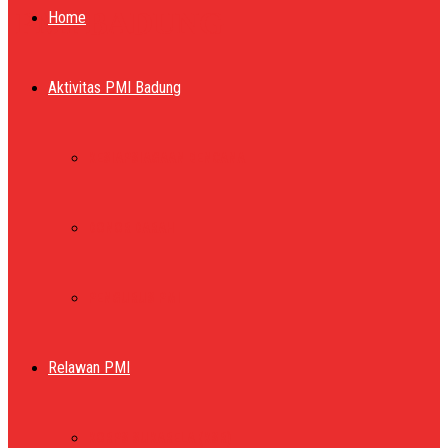
PMI BADUNG
Home
Aktivitas PMI Badung
KESIAPSIAGAAN BENCANA
DONOR DARAH
PENGURUS PMI
Relawan PMI
KORPS SUKARELA (KSR)