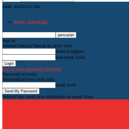
KAMIS, AGUSTUS 6, 2026
MASUK / BERGABUNG
Sign in
Selamat Datang! Masuk ke akun Anda
nama pengguna
kata sandi Anda
Forgot your password? Get help
Password recovery
Memulihkan kata sandi anda
email Anda
Sebuah kata sandi akan dikirimkan ke email Anda.