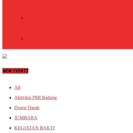
PALANG MERAH REMAJA (PMR)
TENAGA SUKARELA (TSR)
NEW EVENTS
All
Aktivitas PMI Badung
Donor Darah
JUMBARA
KEGIATAN BAKTI