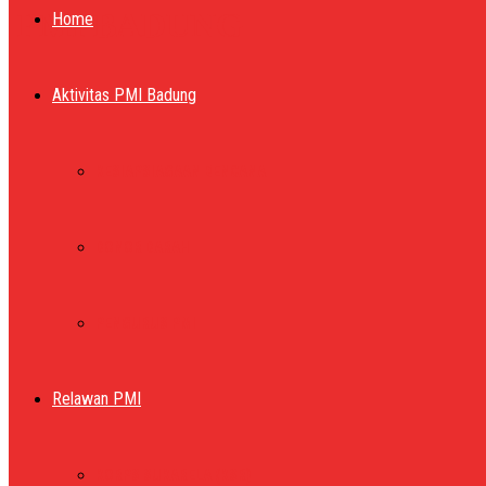
PMI BADUNG
Home
Aktivitas PMI Badung
KESIAPSIAGAAN BENCANA
DONOR DARAH
PENGURUS PMI
Relawan PMI
KORPS SUKARELA (KSR)