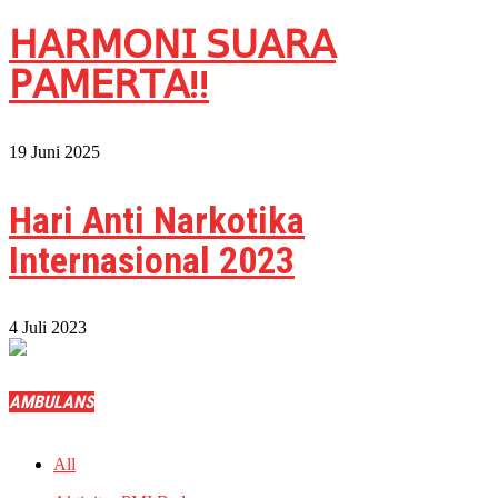
𝖧𝖠𝖱𝖬𝖮𝖭𝖨 𝖲𝖴𝖠𝖱𝖠
𝖯𝖠𝖬𝖤𝖱𝖳𝖠!!
19 Juni 2025
Hari Anti Narkotika
Internasional 2023
4 Juli 2023
AMBULANS
All