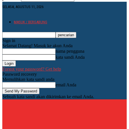
SELASA, AGUSTUS 11, 2026
MASUK / BERGABUNG
Sign in
Selamat Datang! Masuk ke akun Anda
nama pengguna
kata sandi Anda
Forgot your password? Get help
Password recovery
Memulihkan kata sandi anda
email Anda
Sebuah kata sandi akan dikirimkan ke email Anda.