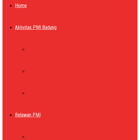
PMI BADUNG
Home
Aktivitas PMI Badung
KESIAPSIAGAAN BENCANA
DONOR DARAH
PENGURUS PMI
Relawan PMI
KORPS SUKARELA (KSR)