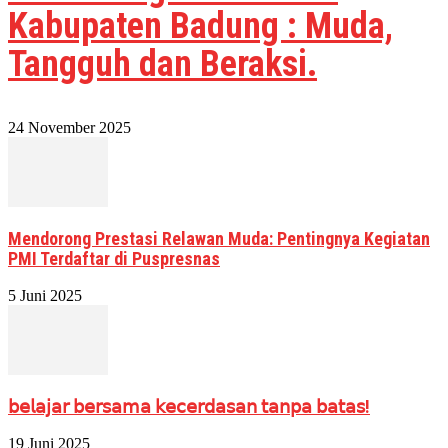
Kabupaten Badung : Muda,
Tangguh dan Beraksi.
24 November 2025
Mendorong Prestasi Relawan Muda: Pentingnya Kegiatan
PMI Terdaftar di Puspresnas
5 Juni 2025
𝖻𝖾𝗅𝖺𝗃𝖺𝗋 𝖻𝖾𝗋𝗌𝖺𝗆𝖺 𝗄𝖾𝖼𝖾𝗋𝖽𝖺𝗌𝖺𝗇 𝗍𝖺𝗇𝗉𝖺 𝖻𝖺𝗍𝖺𝗌!
19 Juni 2025