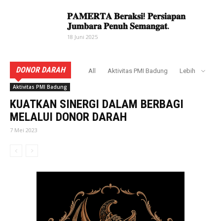
𝐏𝐀𝐌𝐄𝐑𝐓𝐀 𝐁𝐞𝐫𝐚𝐤𝐬𝐢! 𝐏𝐞𝐫𝐬𝐢𝐚𝐩𝐚𝐧
𝐉𝐮𝐦𝐛𝐚𝐫𝐚 𝐏𝐞𝐧𝐮𝐡 𝐒𝐞𝐦𝐚𝐧𝐠𝐚𝐭.
18 Juni 2025
DONOR DARAH
All
Aktivitas PMI Badung
Lebih
Aktivitas PMI Badung
KUATKAN SINERGI DALAM BERBAGI
MELALUI DONOR DARAH
7 Mei 2023