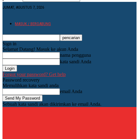
JUMAT, AGUSTUS 7, 2026
MASUK / BERGABUNG
Sign in
Selamat Datang! Masuk ke akun Anda
nama pengguna
kata sandi Anda
Forgot your password? Get help
Password recovery
Memulihkan kata sandi anda
email Anda
Sebuah kata sandi akan dikirimkan ke email Anda.