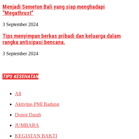
Menjadi Semeton Bali yang siap menghadapi
“Megathrust”
3 September 2024
Tips menyimpan berkas pribadi dan keluarga dalam
rangka antisipasi bencana.
3 September 2024
TIPS KESEHATAN
All
Aktivitas PMI Badung
Donor Darah
JUMBARA
KEGIATAN BAKTI