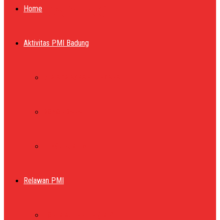
PMI BADUNG
Home
Aktivitas PMI Badung
KESIAPSIAGAAN BENCANA
DONOR DARAH
PENGURUS PMI
Relawan PMI
KORPS SUKARELA (KSR)