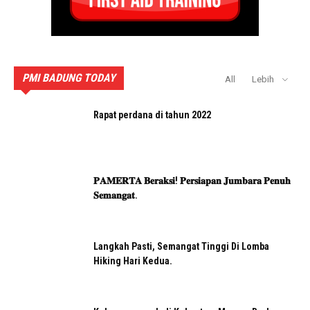
PMI BADUNG TODAY
All
Lebih
Rapat perdana di tahun 2022
𝐏𝐀𝐌𝐄𝐑𝐓𝐀 𝐁𝐞𝐫𝐚𝐤𝐬𝐢! 𝐏𝐞𝐫𝐬𝐢𝐚𝐩𝐚𝐧 𝐉𝐮𝐦𝐛𝐚𝐫𝐚 𝐏𝐞𝐧𝐮𝐡
𝐒𝐞𝐦𝐚𝐧𝐠𝐚𝐭.
Langkah Pasti, Semangat Tinggi Di Lomba
Hiking Hari Kedua.