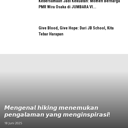
Kebersamaan Jadi Kekuatan: Momen Berharga
PMR Wira Osaka di JUMBARA VI...
Give Blood, Give Hope: Dari JB School, Kita
Tebar Harapan
𝙈𝙚𝙣𝙜𝙚𝙣𝙖𝙡 𝙝𝙞𝙠𝙞𝙣𝙜 𝙢𝙚𝙣𝙚𝙢𝙪𝙠𝙖𝙣
𝙥𝙚𝙣𝙜𝙖𝙡𝙖𝙢𝙖𝙣 𝙮𝙖𝙣𝙜 𝙢𝙚𝙣𝙜𝙞𝙣𝙨𝙥𝙞𝙧𝙖𝙨𝙞!
18 Juni 2025