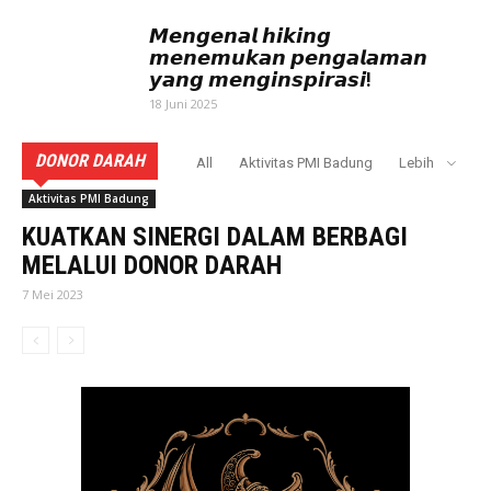
𝙈𝙚𝙣𝙜𝙚𝙣𝙖𝙡 𝙝𝙞𝙠𝙞𝙣𝙜
𝙢𝙚𝙣𝙚𝙢𝙪𝙠𝙖𝙣 𝙥𝙚𝙣𝙜𝙖𝙡𝙖𝙢𝙖𝙣
𝙮𝙖𝙣𝙜 𝙢𝙚𝙣𝙜𝙞𝙣𝙨𝙥𝙞𝙧𝙖𝙨𝙞!
18 Juni 2025
DONOR DARAH
All
Aktivitas PMI Badung
Lebih
Aktivitas PMI Badung
KUATKAN SINERGI DALAM BERBAGI
MELALUI DONOR DARAH
7 Mei 2023