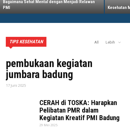
Bagaimana Sehat Mental dengan Menjadi Relawan
PMI
Kesehatan Me
TIPS KESEHATAN
All
Lebih
AKTIVITAS PMI BADUNG
pembukaan kegiatan
jumbara badung
17 Juni 2025
CERAH di TOSKA: Harapkan
Pelibatan PMR dalam
Kegiatan Kreatif PMI Badung
29 Mei 2025