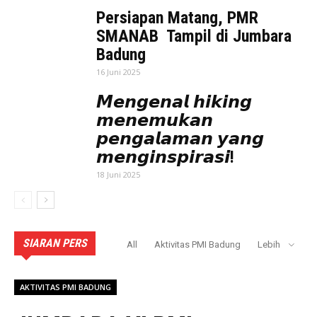
Persiapan Matang, PMR
SMANAB Tampil di Jumbara
Badung
16 Juni 2025
𝙈𝙚𝙣𝙜𝙚𝙣𝙖𝙡 𝙝𝙞𝙠𝙞𝙣𝙜
𝙢𝙚𝙣𝙚𝙢𝙪𝙠𝙖𝙣
𝙥𝙚𝙣𝙜𝙖𝙡𝙖𝙢𝙖𝙣 𝙮𝙖𝙣𝙜
𝙢𝙚𝙣𝙜𝙞𝙣𝙨𝙥𝙞𝙧𝙖𝙨𝙞!
18 Juni 2025
SIARAN PERS
All
Aktivitas PMI Badung
Lebih
AKTIVITAS PMI BADUNG