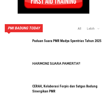
PMI BADUNG TODAY
All
Lebih
Paduan Suara PMR Madya Spentrias Tahun 2025
𝖧𝖠𝖱𝖬𝖮𝖭𝖨 𝖲𝖴𝖠𝖱𝖠 𝖯𝖠𝖬𝖤𝖱𝖳𝖠!!
CERAH, Kolaborasi Forpis dan Satgas Badung
Sinergikan PMR