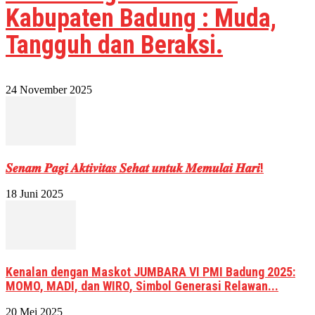
Kabupaten Badung : Muda,
Tangguh dan Beraksi.
24 November 2025
𝑺𝒆𝒏𝒂𝒎 𝑷𝒂𝒈𝒊 𝑨𝒌𝒕𝒊𝒗𝒊𝒕𝒂𝒔 𝑺𝒆𝒉𝒂𝒕 𝒖𝒏𝒕𝒖𝒌 𝑴𝒆𝒎𝒖𝒍𝒂𝒊 𝑯𝒂𝒓𝒊!
18 Juni 2025
Kenalan dengan Maskot JUMBARA VI PMI Badung 2025:
MOMO, MADI, dan WIRO, Simbol Generasi Relawan...
20 Mei 2025