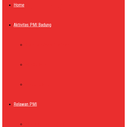
PMI BADUNG
Home
Aktivitas PMI Badung
KESIAPSIAGAAN BENCANA
DONOR DARAH
PENGURUS PMI
Relawan PMI
KORPS SUKARELA (KSR)