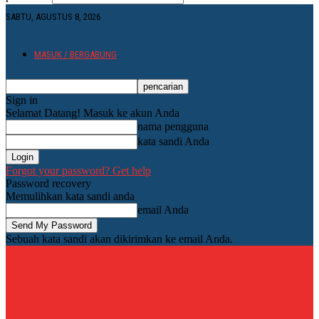
SABTU, AGUSTUS 8, 2026
MASUK / BERGABUNG
Sign in
Selamat Datang! Masuk ke akun Anda
nama pengguna
kata sandi Anda
Forgot your password? Get help
Password recovery
Memulihkan kata sandi anda
email Anda
Sebuah kata sandi akan dikirimkan ke email Anda.