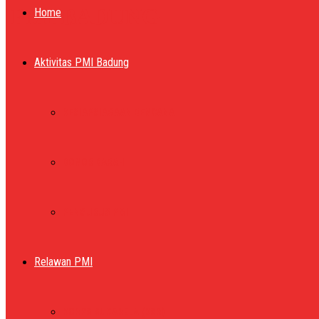
PMI BADUNG
Home
Aktivitas PMI Badung
KESIAPSIAGAAN BENCANA
DONOR DARAH
PENGURUS PMI
Relawan PMI
KORPS SUKARELA (KSR)