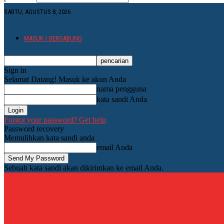
SABTU, AGUSTUS 8, 2026
MASUK / BERGABUNG
Sign in
Selamat Datang! Masuk ke akun Anda
nama pengguna
kata sandi Anda
Forgot your password? Get help
Password recovery
Memulihkan kata sandi anda
email Anda
Sebuah kata sandi akan dikirimkan ke email Anda.