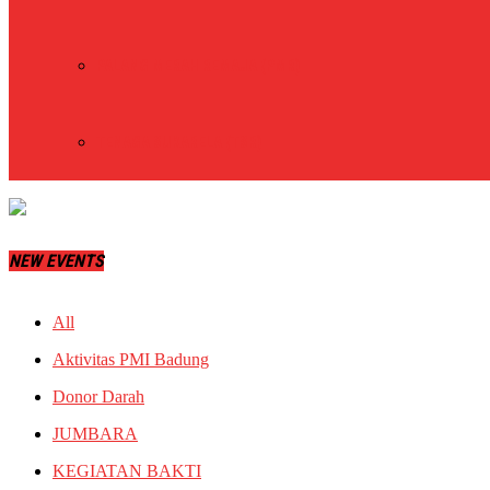
PALANG MERAH REMAJA (PMR)
TENAGA SUKARELA (TSR)
NEW EVENTS
All
Aktivitas PMI Badung
Donor Darah
JUMBARA
KEGIATAN BAKTI