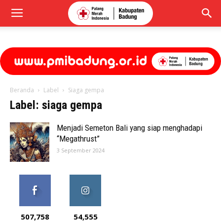
Beranda
Label
Siaga gempa
Label: siaga gempa
Menjadi Semeton Bali yang siap menghadapi
“Megathrust”
3 September 2024
507,758
54,555