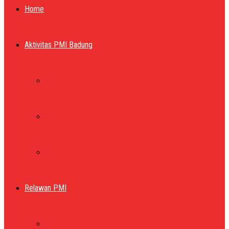
Home
Aktivitas PMI Badung
KESIAPSIAGAAN BENCANA
DONOR DARAH
PENGURUS PMI
Relawan PMI
KORPS SUKARELA (KSR)