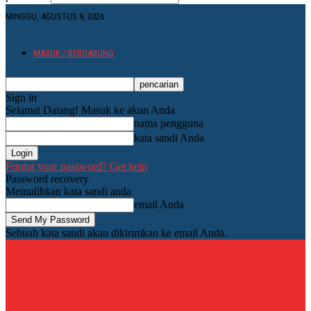
MINGGU, AGUSTUS 9, 2026
MASUK / BERGABUNG
Sign in
Selamat Datang! Masuk ke akun Anda
nama pengguna
kata sandi Anda
Forgot your password? Get help
Password recovery
Memulihkan kata sandi anda
email Anda
Sebuah kata sandi akan dikirimkan ke email Anda.
PMI BADUNG