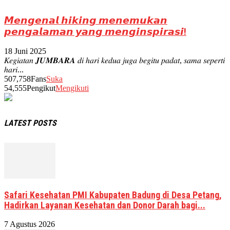
𝙈𝙚𝙣𝙜𝙚𝙣𝙖𝙡 𝙝𝙞𝙠𝙞𝙣𝙜 𝙢𝙚𝙣𝙚𝙢𝙪𝙠𝙖𝙣
𝙥𝙚𝙣𝙜𝙖𝙡𝙖𝙢𝙖𝙣 𝙮𝙖𝙣𝙜 𝙢𝙚𝙣𝙜𝙞𝙣𝙨𝙥𝙞𝙧𝙖𝙨𝙞!
18 Juni 2025
𝐾𝑒𝑔𝑖𝑎𝑡𝑎𝑛 𝑱𝑼𝑴𝑩𝑨𝑹𝑨 𝑑𝑖 ℎ𝑎𝑟𝑖 𝑘𝑒𝑑𝑢𝑎 𝑗𝑢𝑔𝑎 𝑏𝑒𝑔𝑖𝑡𝑢 𝑝𝑎𝑑𝑎𝑡, 𝑠𝑎𝑚𝑎 𝑠𝑒𝑝𝑒𝑟𝑡𝑖
ℎ𝑎𝑟𝑖...
507,758
Fans
Suka
54,555
Pengikut
Mengikuti
LATEST POSTS
Safari Kesehatan PMI Kabupaten Badung di Desa Petang,
Hadirkan Layanan Kesehatan dan Donor Darah bagi...
7 Agustus 2026