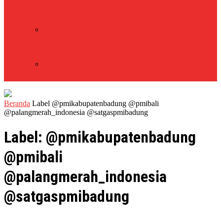
PALANG MERAH REMAJA (PMR)
TENAGA SUKARELA (TSR)
Beranda
Label
@pmikabupatenbadung @pmibali
@palangmerah_indonesia @satgaspmibadung
Label: @pmikabupatenbadung
@pmibali
@palangmerah_indonesia
@satgaspmibadung