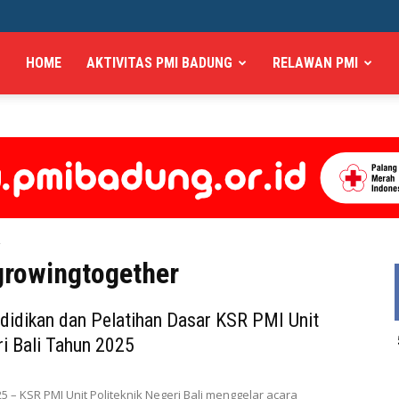
HOME
AKTIVITAS PMI BADUNG
RELAWAN PMI
r
growingtogether
idikan dan Pelatihan Dasar KSR PMI Unit
ri Bali Tahun 2025
5 – KSR PMI Unit Politeknik Negeri Bali menggelar acara