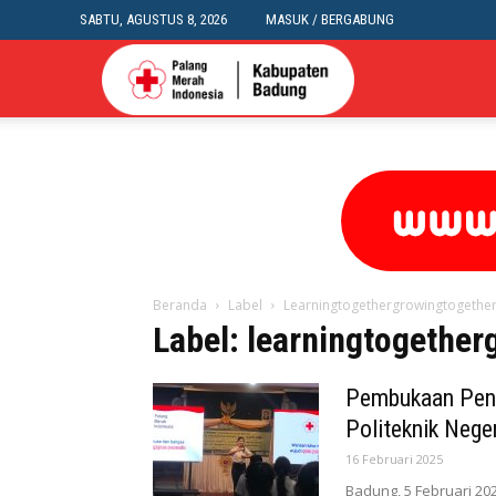
SABTU, AGUSTUS 8, 2026
MASUK / BERGABUNG
PMI
BADUNG
Beranda
Label
Learningtogethergrowingtogethe
Label: learningtogether
Pembukaan Pend
Politeknik Nege
16 Februari 2025
Badung, 5 Februari 202