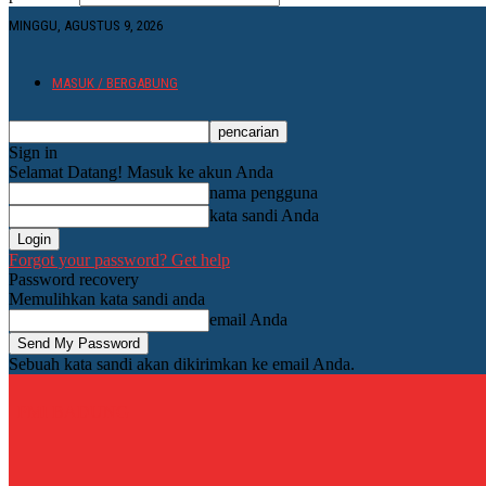
MINGGU, AGUSTUS 9, 2026
MASUK / BERGABUNG
Sign in
Selamat Datang! Masuk ke akun Anda
nama pengguna
kata sandi Anda
Forgot your password? Get help
Password recovery
Memulihkan kata sandi anda
email Anda
Sebuah kata sandi akan dikirimkan ke email Anda.
PMI BADUNG