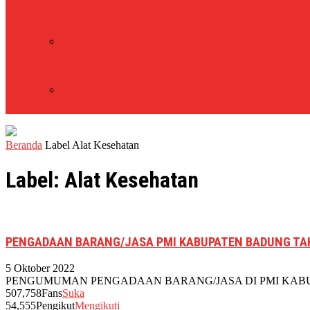
PALANG MERAH REMAJA (PMR)
TENAGA SUKARELA (TSR)
Beranda
Label
Alat Kesehatan
Label: Alat Kesehatan
PENGADAAN BARANG/JASA PMI KABUPATEN BADUNG TA
5 Oktober 2022
PENGUMUMAN PENGADAAN BARANG/JASA DI PMI KABUPAT
507,758
Fans
Suka
54,555
Pengikut
Mengikuti