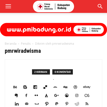
Beranda
Penulis
Dikirim oleh pmrwiradwisma
pmrwiradwisma
2 KIRIMAN
0 KOMENTAR
-