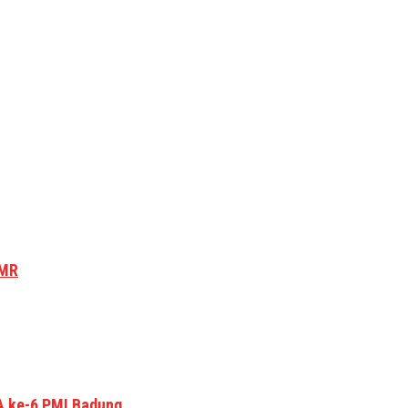
PMR
 ke-6 PMI Badung