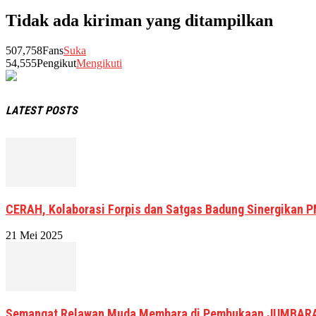
Tidak ada kiriman yang ditampilkan
507,758
Fans
Suka
54,555
Pengikut
Mengikuti
LATEST POSTS
CERAH, Kolaborasi Forpis dan Satgas Badung Sinergikan 
21 Mei 2025
Semangat Relawan Muda Membara di Pembukaan JUMBARA