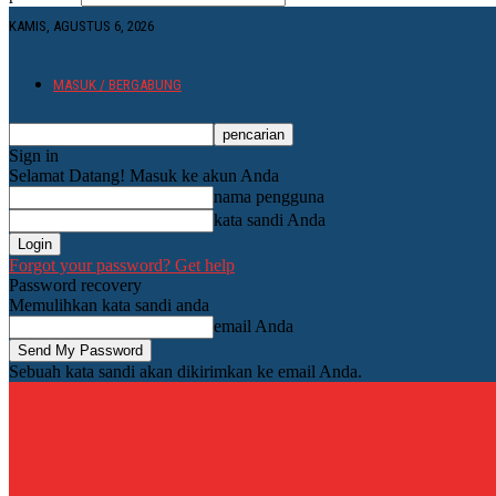
KAMIS, AGUSTUS 6, 2026
MASUK / BERGABUNG
Sign in
Selamat Datang! Masuk ke akun Anda
nama pengguna
kata sandi Anda
Forgot your password? Get help
Password recovery
Memulihkan kata sandi anda
email Anda
Sebuah kata sandi akan dikirimkan ke email Anda.
PMI BADUNG