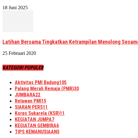
18 Juni 2025
Latihan Bersama Tingkatkan Ketrampilan Menolong Sesam
25 Februari 2020
KATEGORI POPULER
Aktivitas PMI Badung
105
Palang Merah Remaja (PMR)
30
JUMBARA
22
Relawan PMI
15
SIARAN PERS
11
Korps Sukarela (KSR)
11
KEGIATAN JUMPA
7
KEGIATAN GEMBIRA
6
TIPS KEMANUSIAAN
5