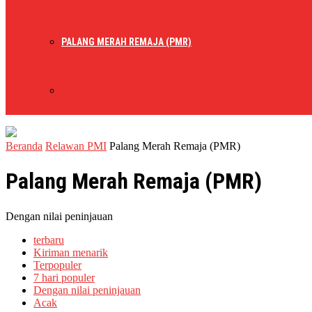
PALANG MERAH REMAJA (PMR)
TENAGA SUKARELA (TSR)
Beranda
Relawan PMI
Palang Merah Remaja (PMR)
Palang Merah Remaja (PMR)
Dengan nilai peninjauan
terbaru
Kiriman menarik
Terpopuler
7 hari populer
Dengan nilai peninjauan
Acak