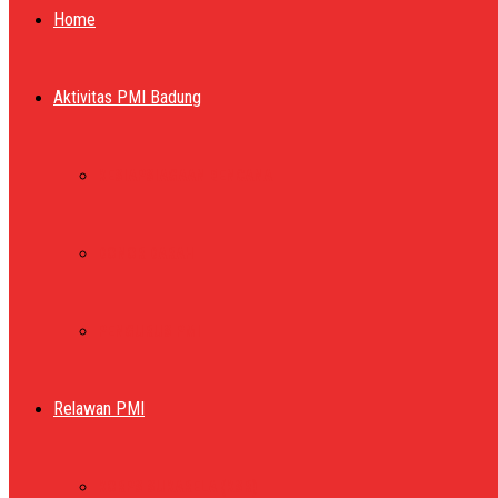
Home
Aktivitas PMI Badung
KESIAPSIAGAAN BENCANA
DONOR DARAH
PENGURUS PMI
Relawan PMI
KORPS SUKARELA (KSR)